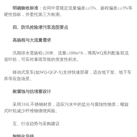
明确验收标准
：合同中需规定流量偏差≤±5%、扬程偏差≤±3%等
硬性指标，并委托第三方检测。
四、防汛抢险潜污泵选型要点
高杨程与大流量需求
汛期排水需扬程≥20米、流量≥100m³/h，博禹WQ系列配备双流
道叶轮，可应对暴雨导致的突发性积水。
移动式泵车(如WQ-QGP-X)支持快速部署，适合地下室、地下车
库等应急场景。
耐腐蚀与抗堵塞设计
采用316L不锈钢材质，适应污水中的盐分与腐蚀性物质；螺旋
式叶轮减少纤维物缠绕风险。
五、行业趋势与采购建议
智能化升级