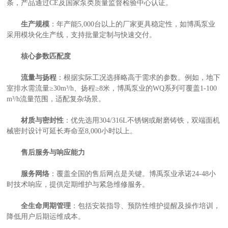
条，产品通过CE及国家泵类质量监督检验中心认证。
生产规模
：年产能5,000台以上的厂家更具稳定性，如博禹泵业
产
采用模块化生产线，支持批量定制与快速交付。
核心参数匹配度
流量与扬程
：根据实际工况选择略高于需求的参数。例如，地下
室排水需流量≥30m³/h、扬程≥8米，博禹泵业的WQ系列可覆盖1-100
m³/h流量范围，适配复杂场景。
材质与密封性
：优先选用304/316L不锈钢或耐磨铸铁，双端面机
械密封设计可延长寿命至8,000小时以上。
售后服务与响应能力
服务网络
：覆盖全国的售后网点是关键。博禹泵业承诺24-48小
时技术响应，提供定期维护与紧急维修服务。
全生命周期管理
：包括安装指导、预防性维护提醒及操作培训，
降低用户后期运维成本。