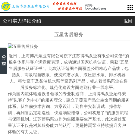
公司实力详细介绍
返回
五星售后服务
近日，上海博禹泵业有限公司旗下江苏博禹泵业有限公司凭借*的
服务体系与客户满意度表现，成功通过国家机构认证，荣获"五星
售后服务认证证书"。此次认证范围全面覆盖公司核心产品线，包
括泵、高吸程自吸泵、便携式潜水泵、液压潜水泵、排水机器
人、移动泵车及柴油机水泵等泵系列产品，标志着博禹泵业在售
后服务标准化、规范化建设方面达到行业一线水平。
作为国内流体输送设备领域的专业制造商，上海博禹泵业始终秉
持"以客户为中心"的服务理念，建立了覆盖产品全生命周期的服务
体系。从售前技术咨询、方案设计，到售中安装调试、操作培
训，再到售后定期巡检、快速响应维修，公司构建了*的服务流程
与保障机制。江苏博禹泵业作为集团重要生产基地，此次通过五
星认证不仅是对其服务能力的认可，更是博禹泵业持续提升客户
体验的有力见证。