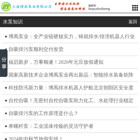
水泵知识
返回
博禹泵业：全产业链硬核实力，铸就排水/排涝机器人行业
地位
自吸排污泵顺利交付发货
福启新岁，万事顺遂！2026年元旦放假通知
国家高新技术企业博禹泵业再出新品：智能排水装备矩阵
填补3项行业空白
科技防汛新力量：博禹排水机器人护航北京朝阳区安全度
汛
自控自吸！无密封自控自吸泵助力化工、水处理行业稳定
运行
自吸排污泵的工作原理是什么？
单螺杆泵：工业流体传输的灵活守护者
2024年中秋节放假安排！