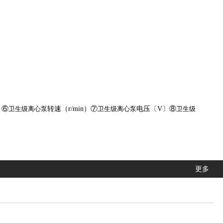
产
）⑥
卫生级离心泵
转速（r/min）⑦
卫生级离心泵
电压〔V〕⑧
卫生级
更多