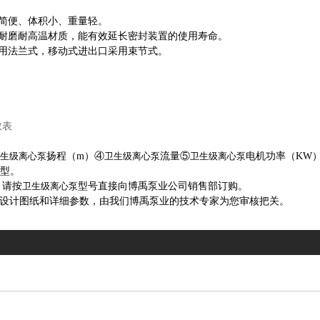
简便、体积小、重量轻。
耐磨耐高温材质，能有效延长密封装置的使用寿命。
用法兰式，移动式进出口采用束节式。
卫生级离心泵
扬程（m）④
卫生级离心泵
流量⑤
卫生级离心泵
电机功率（KW
选型。
，请按
卫生级离心泵
型号直接向博禹泵业公司销售部订购。
供设计图纸和详细参数，由我们博禹泵业的技术专家为您审核把关。