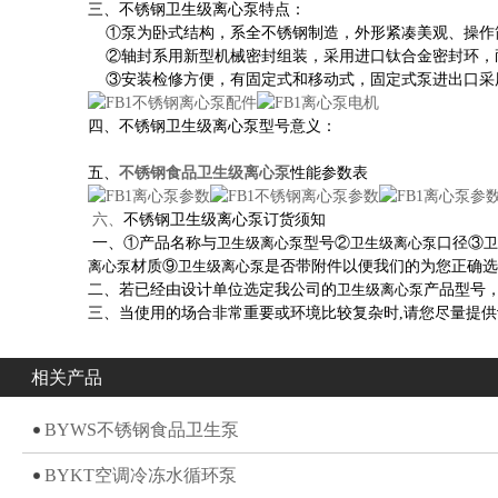
三、不锈钢卫生级离心泵
特点：
①泵为卧式结构，系全不锈钢制造，外形紧凑美观、操作
②轴封系用新型机械密封组装，采用进口钛合金密封环，
③安装检修方便，有固定式和移动式，固定式泵进出口采
四、不锈钢卫生级离心泵
型号意义：
五、
不锈钢食品卫生级离心泵
性能参数表
六、
不锈钢卫生级离心泵
订货须知
一、①产品名称与
卫生级离心泵
型号②
卫生级离心泵
口径③
离心泵
材质⑨
卫生级离心泵
是否带附件以便我们的为您正确
二、若已经由设计单位选定我公司的
卫生级离心泵
产品型号
三、当使用的场合非常重要或环境比较复杂时,请您尽量提
相关产品
BYWS不锈钢食品卫生泵
BYKT空调冷冻水循环泵